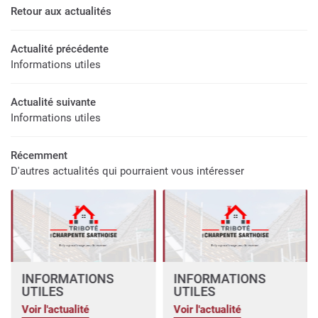
Retour aux actualités
06 50 52 79 
RIE – AMÉNAGEMENT
Actualité précédente
EN IMAGES
Informations utiles
AVIS
Actualité suivante
Informations utiles
RESTEZ INFOR
ACTUALITÉS
Récemment
INSCRIPTION NEWS
CONTACT
D'autres actualités qui pourraient vous intéresser
INFORMATIONS
INFORMATIONS
UTILES
UTILES
Voir l'actualité
Voir l'actualité