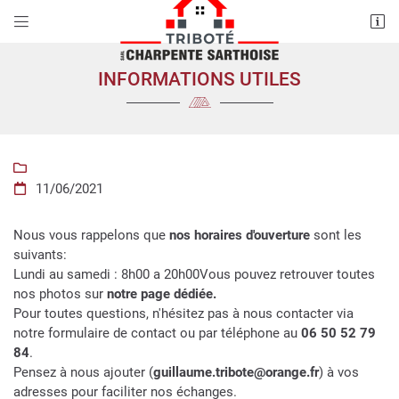


21 rue Viventien
72600 Saint-Vincent-Des-Prés
INFORMATIONS UTILES
06 50 52 79 84

11/06/2021

Nous vous rappelons que
nos horaires d'ouverture
sont les
suivants:
Lundi au samedi : 8h00 a 20h00Vous pouvez retrouver toutes
Adresse email de réception

nos photos sur
notre page dédiée.
En cochant cette case, vous consentez à recevoir nos propositions
Pour toutes questions, n'hésitez pas à nous contacter via
commerciales à l'adresse email indiqué ci-dessus. Vous pouvez vous
notre formulaire de contact ou par téléphone au
06 50 52 79
désinscrire à tout moment en utilisant
le formulaire de désinscription
.
84
.
Pensez à nous ajouter (
guillaume.tribote@orange.fr
) à vos
INSCRIPTION
adresses pour faciliter nos échanges.