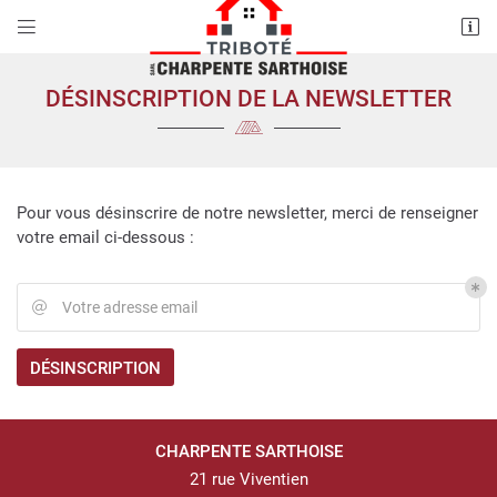


21 rue Viventien
72600 Saint-Vincent-Des-Prés
DÉSINSCRIPTION DE LA NEWSLETTER
06 50 52 79 84
Pour vous désinscrire de notre newsletter, merci de renseigner
votre email ci-dessous :
Votre adresse email

Adresse email de réception

ACCUEIL
DÉSINSCRIPTION
UNE QUESTION
En cochant cette case, vous consentez à recevoir nos propositions
commerciales à l'adresse email indiqué ci-dessus. Vous pouvez vous
NTE - COUVERTURE
désinscrire à tout moment en utilisant
le formulaire de désinscription
.
CHARPENTE SARTHOISE
06 50 52 79 
INSCRIPTION
RIE – AMÉNAGEMENT
21 rue Viventien