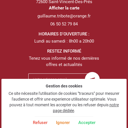
72600 Saint-Vincent-Des-Prés
EN IMAGES
Afficher la carte
AVIS
06 50 52 79 84
RESTEZ INFOR
HORAIRES D'OUVERTURE :
ACTUALITÉS
Lundi au samedi : 8h00 a 20h00
INSCRIPTION NEWS
CONTACT
RESTEZ INFORMÉ
Tenez vous informé de nos dernières
offres et actualités
Gestion des cookies
Ce site nécessite l'utilisation de cookies "traceurs" pour mesurer
Mentions Légales
l'audience et offrir une experience utilisateur optimale. Vous
Conditions générales d'utilisation
pouvez à tout moment les accepter ou les refuser depuis
notre
Politique de confidentialité
page dédiée
.
Gestion des cookies
Refuser
Ignorer
Accepter