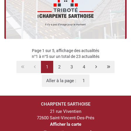
Pensez à nous ajouter (
guillaume.tribote@orange.fr
) à vos
adresses pour faciliter nos échanges.
Nous vous souhaitons une agréable visite sur notre site, à
bientôt.
L'équipe de Charpente Sarthoise
Page 1 sur 5,
affichage des actualités
n°1 à n°5 sur un total de 23
actualités
1
2
3
4
Aller à la page :
CHARPENTE SARTHOISE
21 rue Viventien
72600 Saint-Vincent-Des-Prés
Afficher la carte