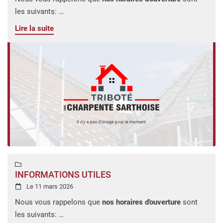
les suivants:
Lundi au samedi : 8h00 a 20h00Vous pouvez retrouver
Lire la suite
toutes nos photos sur
notre page dédiée.
Pour toutes questions, n'hésitez pas à nous contacter via
notre formulaire de contact ou par téléphone au
06 50 52
79 84
.
Pensez à nous ajouter (
guillaume.tribote@orange.fr
) à vos
adresses pour faciliter nos échanges.
Nous vous souhaitons une agréable visite sur notre site, à
bientôt.
L'équipe de Charpente Sarthoise

INFORMATIONS UTILES
Le 11 mars 2026

Nous vous rappelons que
nos horaires d'ouverture
sont
les suivants: