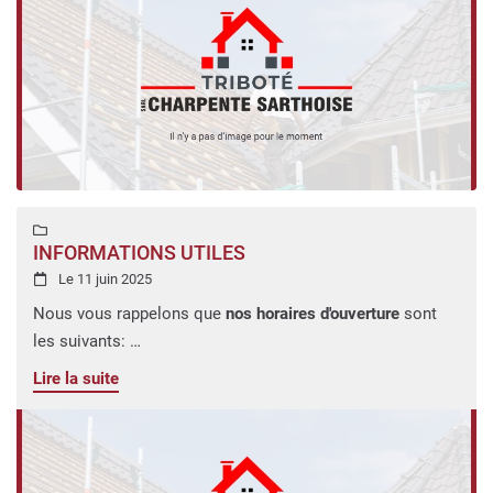
notre formulaire de contact ou par téléphone au
06 50 52
79 84
.
Pensez à nous ajouter (
guillaume.tribote@orange.fr
) à vos
adresses pour faciliter nos échanges.
Nous vous souhaitons une agréable visite sur notre site, à
bientôt.
L'équipe de Charpente Sarthoise

INFORMATIONS UTILES
Le 11 juin 2025

Nous vous rappelons que
nos horaires d'ouverture
sont
les suivants:
Lundi au samedi : 8h00 a 20h00Vous pouvez retrouver
Lire la suite
toutes nos photos sur
notre page dédiée.
Pour toutes questions, n'hésitez pas à nous contacter via
notre formulaire de contact ou par téléphone au
06 50 52
79 84
.