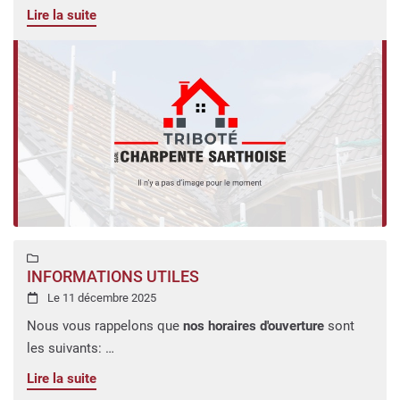
Lundi au samedi : 8h00 a 20h00Vous pouvez retrouver
Lire la suite
toutes nos photos sur
notre page dédiée.
Pour toutes questions, n'hésitez pas à nous contacter via
notre formulaire de contact ou par téléphone au
06 50 52
79 84
.
Pensez à nous ajouter (
guillaume.tribote@orange.fr
) à vos
adresses pour faciliter nos échanges.
Nous vous souhaitons une agréable visite sur notre site, à
bientôt.
L'équipe de Charpente Sarthoise

INFORMATIONS UTILES
Le 11 décembre 2025

Nous vous rappelons que
nos horaires d'ouverture
sont
les suivants:
Lundi au samedi : 8h00 a 20h00Vous pouvez retrouver
Lire la suite
toutes nos photos sur
notre page dédiée.